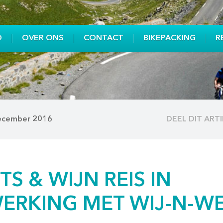
O
OVER ONS
CONTACT
BIKEPACKING
R
december 2016
DEEL DIT ART
ETS & WIJN REIS IN
ERKING MET WIJ-N-W