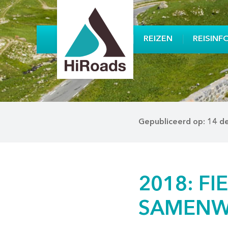
REIZEN
REISINF
Gepubliceerd op: 14 
2018: FI
SAMENW