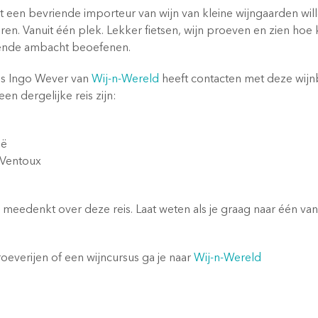
t een bevriende importeur van wijn van kleine wijngaarden wille
ren. Vanuit één plek. Lekker fietsen, wijn proeven en zien hoe
ende ambacht beoefenen.
cus Ingo Wever van
Wij-n-Wereld
heeft contacten met deze wijn
en dergelijke reis zijn:
ië
 Ventoux
je meedenkt over deze reis. Laat weten als je graag naar één va
roeverijen of een wijncursus ga je naar
Wij-n-Wereld