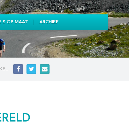
EIS OP MAAT
ARCHIEF
IKEL
ERELD