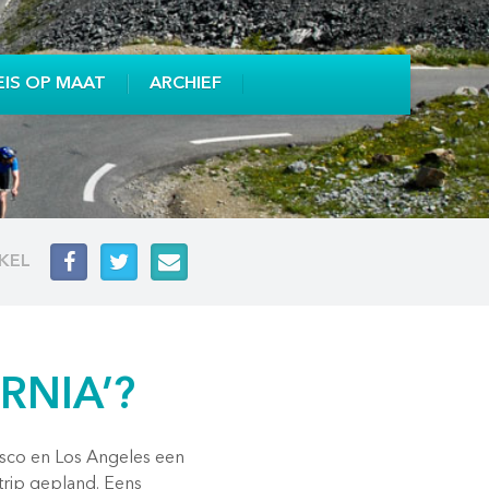
EIS OP MAAT
ARCHIEF
IKEL
RNIA’?
isco en Los Angeles een
strip gepland. Eens