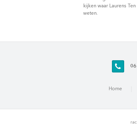
kijken waar Laurens Ten D
weten.
06
Home
rac