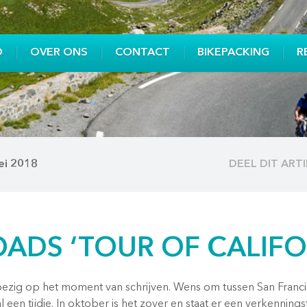
O
OVER ONS
CONTACT
BIKEPACKING
R
ei 2018
DEEL DIT ART
OADS ‘TOUR OF CALIFO
s bezig op het moment van schrijven. Wens om tussen San Franc
 al een tijdje. In oktober is het zover en staat er een verkenning