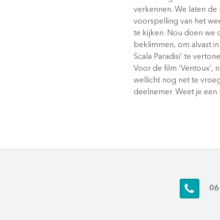
verkennen. We laten de 
voorspelling van het we
te kijken. Nou doen we 
beklimmen, om alvast i
Scala Paradisi’ te verton
Voor de film ‘Ventoux’, 
wellicht nog net te vroe
deelnemer. Weet je een 
06