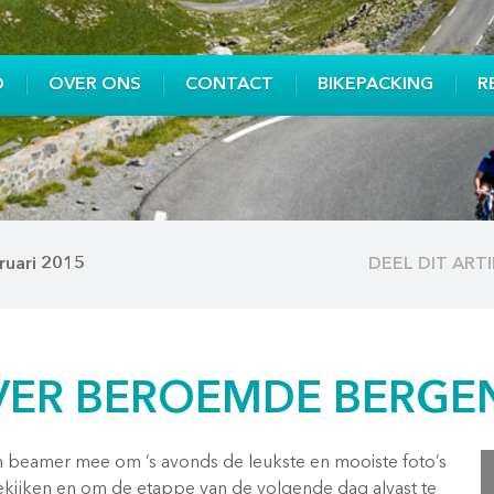
O
OVER ONS
CONTACT
BIKEPACKING
R
ruari 2015
DEEL DIT ART
VER BEROEMDE BERGE
 beamer mee om ’s avonds de leukste en mooiste foto’s
kijken en om de etappe van de volgende dag alvast te