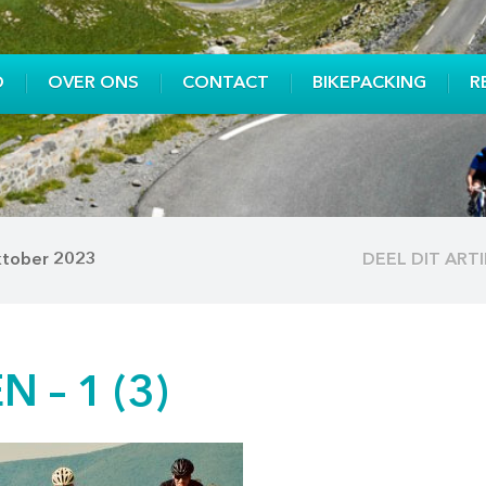
O
OVER ONS
CONTACT
BIKEPACKING
R
ktober 2023
DEEL DIT ART
 – 1 (3)