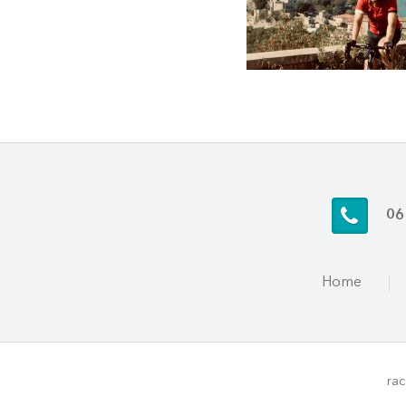
06
Home
rac