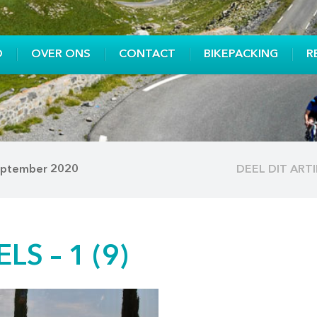
O
OVER ONS
CONTACT
BIKEPACKING
R
september 2020
DEEL DIT ART
LS – 1 (9)