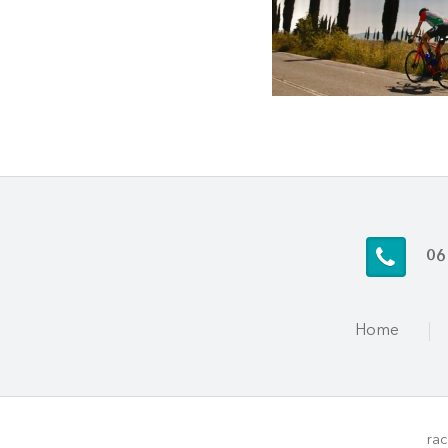
06
Home
rac