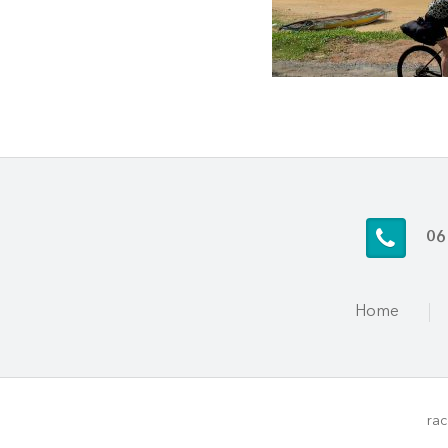
06
Home
rac