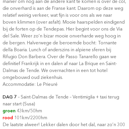
manier om nog aan de andere kant te komen is over de col,
die onverhard is aan de Franse kant. Daarom op deze weg
relatief weinig verkeer, wat fijn is voor ons als we naar
boven klimmen (over asfalt). Mooie haarspelden eindigend
bij de forten op de Tendepas. Hier begint voor ons de Via
del Sale. Weer zo’n bizar mooie onverharde weg hoog in
de bergen. Halverwege de beroemde bocht: Tornante
della Boaria. Lunch of anderszins in alpiene sferen bij
Rifugio Don Barbera. Over de Passo Tanarello gaan we
definitief Frankrijk in en dalen af naar La Brique en Saint-
Dalmas de Tende. We overnachten in een tot hotel
omgebouwd oud ziekenhuis.
Accommodatie: Le Prieuré
DAG 7
– Saint-Dalmas de Tende – Ventimiglia + taxi terug
naar start (Susa)
groen
43km/50hm
rood
101km/2200hm
De laatste alweer! Lekker dalen door het dal, naar zo’n 300