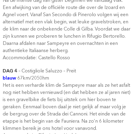
Na de intense dag van gister beginnen we vandaag vlak.
Een afwijking van de officiële route die over de Izoard en
Agnel voert. Vanaf San Secondo di Pinerolo volgen wij een
alternatief met een vlak begin, wat leuke gravelstroken, en
de klim naar de onbekende Colle di Gilba. Voordat we daar
zijn kunnen we proberen te lunchen in Rifugio Bertorello.
Daarna afdalen naar Sampeyre en overnachten in een
authentieke Italiaanse herberg.
Accommodatie: Castello Rosso
DAG 4
– Costigliole Saluzzo – Preit
blauw
67km/2050hm
Het is een verharde klim de Sampeyre maar als ze het asfalt
nog niet hebben vernieuwd (en dat hebben ze al jaren niet)
is een gravelbike de fiets bij uitstek om hier boven te
geraken. Eenmaal boven daal je niet gelijk af maar volg je
de bergrug over de Strada dei Cannoni. Het einde van de
etappe is het begin van de Fauniera. Na zo’n 6 kilometer
klimmen bereik je ons hotel voor vanavond.