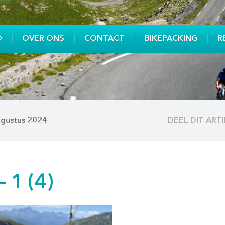
O
OVER ONS
CONTACT
BIKEPACKING
R
ugustus 2024
DEEL DIT ART
 1 (4)