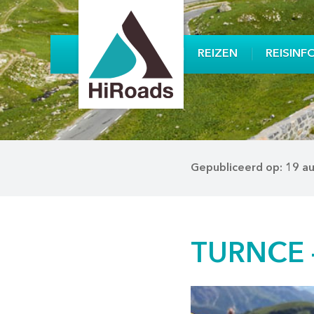
REIZEN
REISINF
Gepubliceerd op: 19 a
TURNCE –