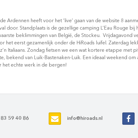
 de Ardennen heeft voor het ‘live’ gaan van de website 8 aan
al door. Standplaats is de gezellige camping L’Eau Rouge bij h
waarste beklimmingen van België, de Stockeu. Vrijdagavond 
r het eerst gezamenlijk onder de HiRoads luifel. Zaterdag lek
z’n Italiaans. Zondag fietsen we een wat kortere etappe met p
, bekend van Luik-Bastenaken-Luik. Een ideaal weekend om al
r het echte werk in de bergen!
 83 59 40 86
info@hiroads.nl