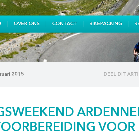
O
OVER ONS
CONTACT
BIKEPACKING
R
ruari 2015
DEEL DIT ART
NGSWEEKEND ARDENNE
OORBEREIDING VOOR