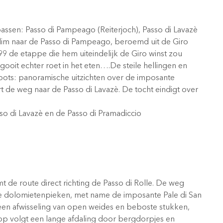
ssen: Passo di Pampeago (Reiterjoch), Passo di Lavazè
klim naar de Passo di Pampeago, beroemd uit de Giro
99 de etappe die hem uiteindelijk de Giro winst zou
oit echter roet in het eten….De steile hellingen en
roots: panoramische uitzichten over de imposante
t de weg naar de Passo di Lavazè. De tocht eindigt over
sso di Lavazè en de Passo di Pramadiccio
t de route direct richting de Passo di Rolle. De weg
pe dolomietenpieken, met name de imposante Pale di San
een afwisseling van open weides en beboste stukken,
op volgt een lange afdaling door bergdorpjes en