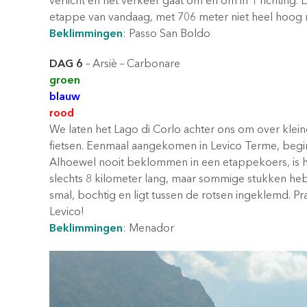
verlicht en het verkeer gaat om en om in 1 richting.
etappe van vandaag, met 706 meter niet heel hoog 
Beklimmingen
: Passo San Boldo
DAG 6
– Arsiè – Carbonare
groen
blauw
rood
We laten het Lago di Corlo achter ons om over klein
fietsen. Eenmaal aangekomen in Levico Terme, begin
Alhoewel nooit beklommen in een etappekoers, is he
slechts 8 kilometer lang, maar sommige stukken he
smal, bochtig en ligt tussen de rotsen ingeklemd. P
Levico!
Beklimmingen
: Menador