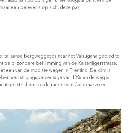
 De Passo San Boldo is gelijk het hoogste punt van de
maar een belevenis op zich, deze pas.
e Italiaanse bergweggetjes naar het Valsugana gebied te
t de bijzondere beklimming van de Kaiserjägerstrasse.
t een van de mooiste wegen in Trentino. De klim is
bben een stijgingspercentage van 13% en de weg is
rachtige uitzichten op de meren van Caldonazzo en