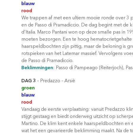
blauw
rood
We trappen af met een ultiem mooie ronde over 3 pa
en de Passo di Pramadiccio. De dag begint met de 
d’Italia. Marco Pantani won op deze smalle pas in 19
moeten bezorgen. Een te hoog hematocrietgehalte go
haarspeldbochten zijn pittig, maar de beloning is g
rotspieken van het Latemar massief. Vervolgens voer
de Passo di Pramadiccio.
Beklimmingen
: Passo di Pampeago (Reiterjoch), Pa
DAG 3
– Predazzo – Arsiè
groen
blauw
rood
Vandaag de eerste verplaatsing: vanuit Predazzo klim
stijgt gestaag en biedt onderweg uitzicht op scher
Martino. De klim kent enkele haarspeldbochten en 
wat het een gevarieerde beklimming maakt. Na de t