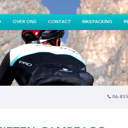
O
OVER ONS
CONTACT
BIKEPACKING
R
06-83