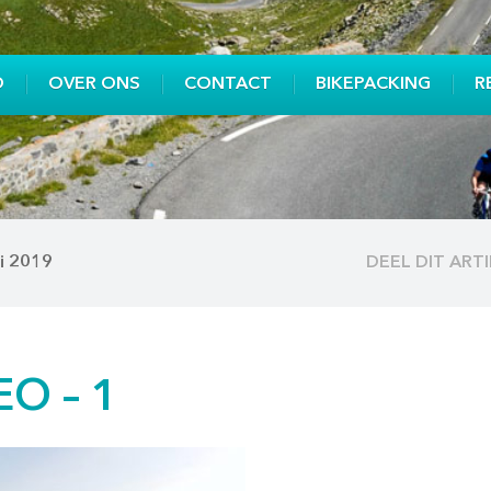
O
OVER ONS
CONTACT
BIKEPACKING
R
li 2019
DEEL DIT ART
O – 1